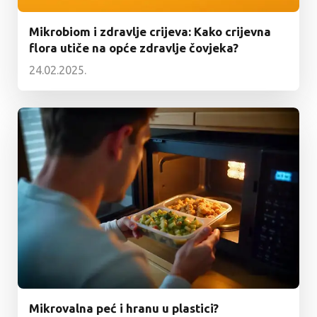
Mikrobiom i zdravlje crijeva: Kako crijevna
flora utiče na opće zdravlje čovjeka?
24.02.2025.
Mikrovalna peć i hranu u plastici?