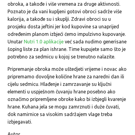
obroka, a takođe i više vremena za druge aktivnosti.
Poznato je da vani kupljeni gotovi obroci sadrže više
kalorija, a takođe su i skuplji. Zdravi obroci su u
prosjeku dosta jeftini jer kod kupovine sa unaprijed
određenim planom izbjeći ćemo impulzivno kupovanje.
Unutar
Nutri 1.0 aplikacije
već sada nudimo generisane
šoping liste za plan ishrane. Time kupujete samo što je
potrebno za sedmicu u kojoj se trenutno nalazite.
Pripremanje obroka može uštedjeti vrijeme i novac ako
pripremamo dovoljne količine hrane za naredni dan ili
cijelu sedmicu. Hlađenje i zamrzavanje su ključni
elementi u uspješnom čuvanju hrane posebno ako
označimo pripremljene obroke kako bi izbjegli kvarenje
hrane. Kuhana jela se mogu zamrznuti i duže čuvati,
dok namirnice sa visokim sadržajem vlage treba
izbjegavati.
Autor