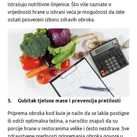
istražuju nutritivne činjenice. Što više saznate o
vrijednosti hrane u ishrani veća je mogućnost da ćete
ostati posvećeni izboru zdravih obroka.
5.
Gubitak tjelsne mase i prevencija pretilosti
Priprema obroka kod kuće je način da se lakše postigne
ili održi optimalna težina, a naročito znajući da su
porcije hrane u restoranima velike i često nezdrave. Sve
zdravstvene prednosti pripremanja obroka govore u