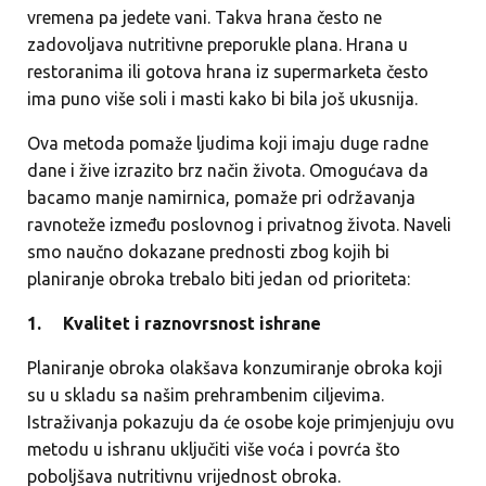
vremena pa jedete vani. Takva hrana često ne
zadovoljava nutritivne preporukle plana. Hrana u
restoranima ili gotova hrana iz supermarketa često
ima puno više soli i masti kako bi bila još ukusnija.
Ova metoda pomaže ljudima koji imaju duge radne
dane i žive izrazito brz način života. Omogućava da
bacamo manje namirnica, pomaže pri održavanja
ravnoteže između poslovnog i privatnog života. Naveli
smo naučno dokazane prednosti zbog kojih bi
planiranje obroka trebalo biti jedan od prioriteta:
1.
Kvalitet i raznovrsnost ishrane
Planiranje obroka olakšava konzumiranje obroka koji
su u skladu sa našim prehrambenim ciljevima.
Istraživanja pokazuju da će osobe koje primjenjuju ovu
metodu u ishranu uključiti više voća i povrća što
poboljšava nutritivnu vrijednost obroka.