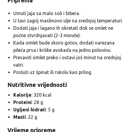
Priprema
Umuti jaja sa malo soli i bibera.
U tavi zagrij maslinovo ulje na srednjoj temperaturi.
Dodati jaja i lagano ih okretati dok se omlet ne
počne stvrdnjavati (2-3 minute).
Kada omlet bude skoro gotov, dodati narezana
pileća prsa i kriške avokada na jednu polovinu.
Presaviti omlet preko i ostavi još minut na srednjoj
vatri.
Posluži uz špinat ili rukolu kao prilog.
Nutritivne vrijednosti
Kalorije
: 320 kcal
Proteini
: 28 g
Ugljeni hidrati
: 5 g
Masti
: 22 g
Vrijeme pripreme