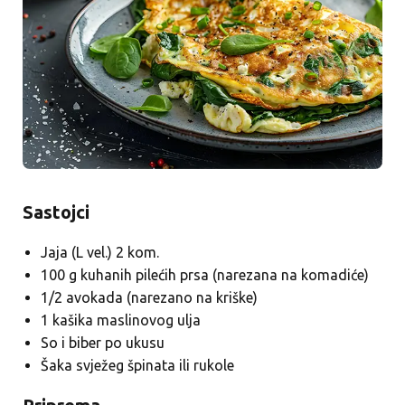
Sastojci
Jaja (L vel.) 2 kom.
100 g kuhanih pilećih prsa (narezana na komadiće)
1/2 avokada (narezano na kriške)
1 kašika maslinovog ulja
So i biber po ukusu
Šaka svježeg špinata ili rukole