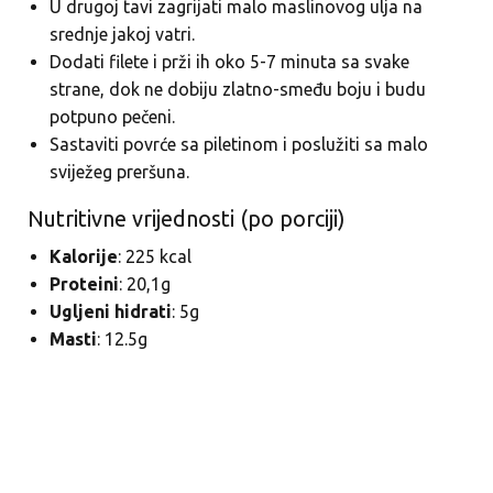
U drugoj tavi zagrijati malo maslinovog ulja na
srednje jakoj vatri.
Dodati filete i prži ih oko 5-7 minuta sa svake
strane, dok ne dobiju zlatno-smeđu boju i budu
potpuno pečeni.
Sastaviti povrće sa piletinom i poslužiti sa malo
sviježeg preršuna.
Nutritivne vrijednosti (po porciji)
Kalorije
: 225 kcal
Proteini
: 20,1g
Ugljeni hidrati
: 5g
Masti
: 12.5g