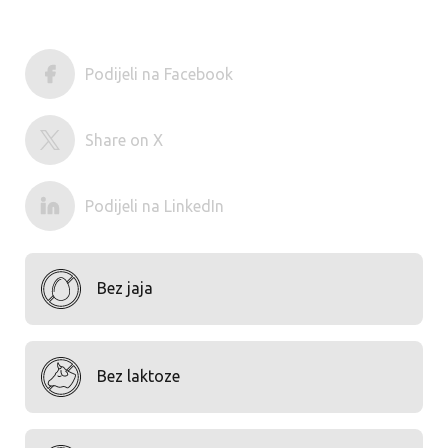
Podijeli na Facebook
Share on X
Podijeli na LinkedIn
Bez jaja
Bez laktoze