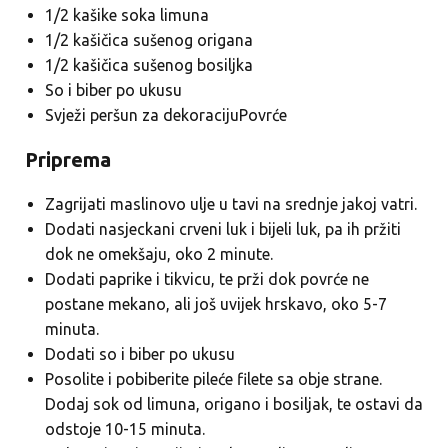
1/2 kašike soka limuna
1/2 kašičica sušenog origana
1/2 kašičica sušenog bosiljka
So i biber po ukusu
Svježi peršun za dekoracijuPovrće
Priprema
Zagrijati maslinovo ulje u tavi na srednje jakoj vatri.
Dodati nasjeckani crveni luk i bijeli luk, pa ih pržiti
dok ne omekšaju, oko 2 minute.
Dodati paprike i tikvicu, te prži dok povrće ne
postane mekano, ali još uvijek hrskavo, oko 5-7
minuta.
Dodati so i biber po ukusu
Posolite i pobiberite pileće filete sa obje strane.
Dodaj sok od limuna, origano i bosiljak, te ostavi da
odstoje 10-15 minuta.