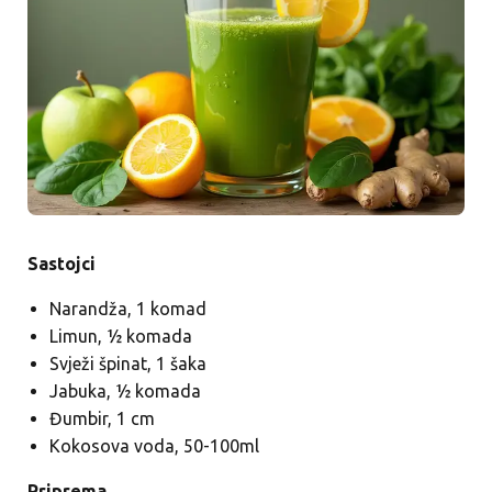
Sastojci
Narandža, 1 komad
Limun, ½ komada
Svježi špinat, 1 šaka
Jabuka, ½ komada
Đumbir, 1 cm
Kokosova voda, 50-100ml
Priprema