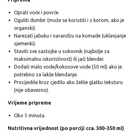
Oprati voće i povrće.
Oguliti đumbir (može se koristiti i s korom, ako je
organski).
Narezati jabuku i narandžu na komade (uklanjanje
sjemenki).
Staviti sve sastojke u sokovnik (najbolje za
maksimalnu iskoristivost) ili jači blender.
Dodati malo vode/kokosove vode (50 ml) ako je
potrebno za lakše blendanje.
Procijedite kroz cjedilo ako želite glatku teksturu
(nije obavezno).
Vrijeme pripreme
Oko 5 minuta.
Nutritivna vrijednost (po porciji cca. 300-350 ml)