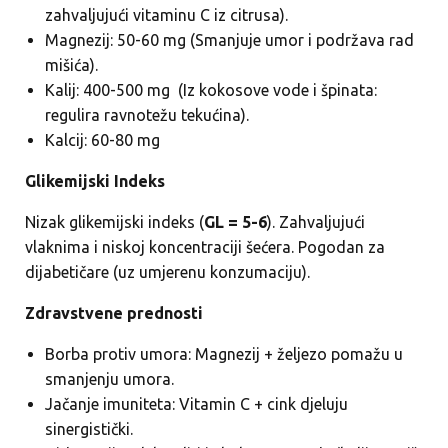
zahvaljujući vitaminu C iz citrusa).
Magnezij: 50-60 mg (Smanjuje umor i podržava rad
mišića).
Kalij: 400-500 mg (Iz kokosove vode i špinata:
regulira ravnotežu tekućina).
Kalcij: 60-80 mg
Glikemijski Indeks
Nizak glikemijski indeks (
GL = 5-6
). Zahvaljujući
vlaknima i niskoj koncentraciji šećera. Pogodan za
dijabetičare (uz umjerenu konzumaciju).
Zdravstvene prednosti
Borbа protiv umora: Magnezij + željezo pomažu u
smanjenju umora.
Jačanje imuniteta: Vitamin C + cink djeluju
sinergistički.