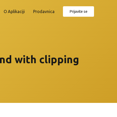
O Aplikaciji
Prodavnica
Prijavite se
nd with clipping