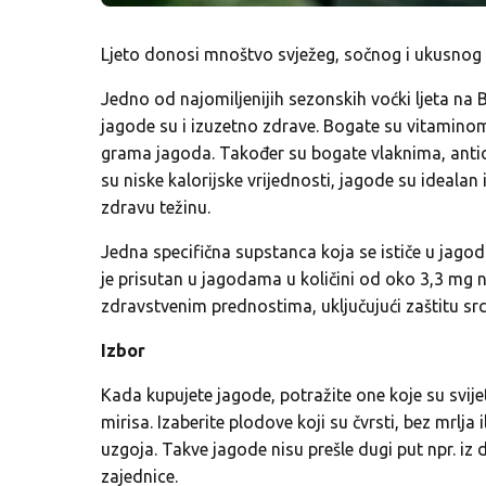
Ljeto donosi mnoštvo svježeg, sočnog i ukusnog 
Jedno od najomiljenijih sezonskih voćki ljeta na 
jagode su i izuzetno zdrave. Bogate su vitaminom C
grama jagoda. Također su bogate vlaknima, antio
su niske kalorijske vrijednosti, jagode su idealan 
zdravu težinu.
Jedna specifična supstanca koja se ističe u jago
je prisutan u jagodama u količini od oko 3,3 mg
zdravstvenim prednostima, uključujući zaštitu srca
Izbor
Kada kupujete jagode, potražite one koje su svijet
mirisa. Izaberite plodove koji su čvrsti, bez mrlja
uzgoja. Takve jagode nisu prešle dugi put npr. i
zajednice.