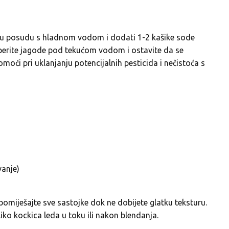
ti u posudu s hladnom vodom i dodati 1-2 kašike sode
perite jagode pod tekućom vodom i ostavite da se
oći pri uklanjanju potencijalnih pesticida i nečistoća s
vanje)
omiješajte sve sastojke dok ne dobijete glatku teksturu.
ko kockica leda u toku ili nakon blendanja.