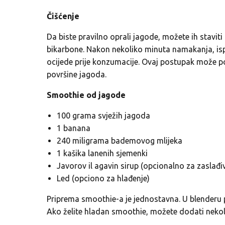
Čišćenje
Da biste pravilno oprali jagode, možete ih stavi
bikarbone. Nakon nekoliko minuta namakanja, is
ocijede prije konzumacije. Ovaj postupak može pom
površine jagoda.
Smoothie od jagode
100 grama svježih jagoda
1 banana
240 miligrama bademovog mlijeka
1 kašika lanenih sjemenki
Javorov il agavin sirup (opcionalno za zaslađi
Led (opciono za hlađenje)
Priprema smoothie-a je jednostavna. U blenderu p
Ako želite hladan smoothie, možete dodati nekoli