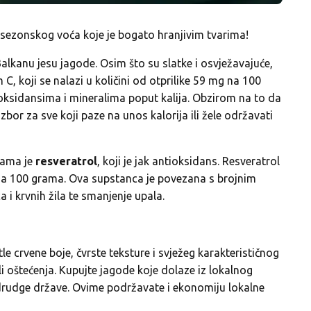
sezonskog voća koje je bogato hranjivim tvarima!
Balkanu jesu jagode. Osim što su slatke i osvježavajuće,
, koji se nalazi u količini od otprilike 59 mg na 100
ksidansima i mineralima poput kalija. Obzirom na to da
izbor za sve koji paze na unos kalorija ili žele održavati
dama je
resveratrol
, koji je jak antioksidans. Resveratrol
 na 100 grama. Ova supstanca je povezana s brojnim
 i krvnih žila te smanjenje upala.
le crvene boje, čvrste teksture i svježeg karakterističnog
 ili oštećenja. Kupujte jagode koje dolaze iz lokalnog
z drudge države. Ovime podržavate i ekonomiju lokalne