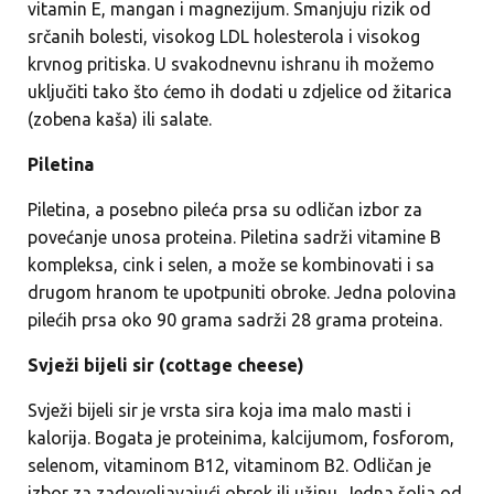
vitamin E, mangan i magnezijum. Smanjuju rizik od
srčanih bolesti, visokog LDL holesterola i visokog
krvnog pritiska. U svakodnevnu ishranu ih možemo
uključiti tako što ćemo ih dodati u zdjelice od žitarica
(zobena kaša) ili salate.
Piletina
Piletina, a posebno pileća prsa su odličan izbor za
povećanje unosa proteina. Piletina sadrži vitamine B
kompleksa, cink i selen, a može se kombinovati i sa
drugom hranom te upotpuniti obroke. Jedna polovina
pilećih prsa oko 90 grama sadrži 28 grama proteina.
Svježi bijeli sir (cottage cheese)
Svježi bijeli sir je vrsta sira koja ima malo masti i
kalorija. Bogata je proteinima, kalcijumom, fosforom,
selenom, vitaminom B12, vitaminom B2. Odličan je
izbor za zadovoljavajući obrok ili užinu. Jedna šolja od