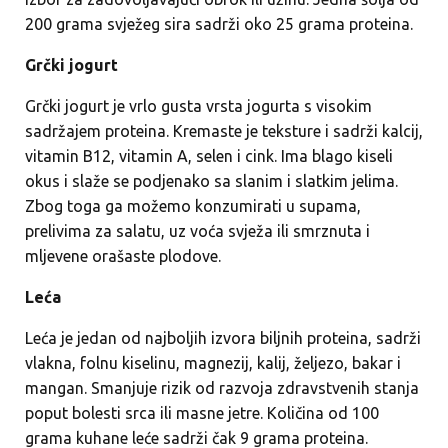
200 grama svježeg sira sadrži oko 25 grama proteina.
Grčki jogurt
Grčki jogurt je vrlo gusta vrsta jogurta s visokim
sadržajem proteina. Kremaste je teksture i sadrži kalcij,
vitamin B12, vitamin A, selen i cink. Ima blago kiseli
okus i slaže se podjenako sa slanim i slatkim jelima.
Zbog toga ga možemo konzumirati u supama,
prelivima za salatu, uz voća svježa ili smrznuta i
mljevene orašaste plodove.
Leća
Leća je jedan od najboljih izvora biljnih proteina, sadrži
vlakna, folnu kiselinu, magnezij, kalij, željezo, bakar i
mangan. Smanjuje rizik od razvoja zdravstvenih stanja
poput bolesti srca ili masne jetre. Količina od 100
grama kuhane leće sadrži čak 9 grama proteina.