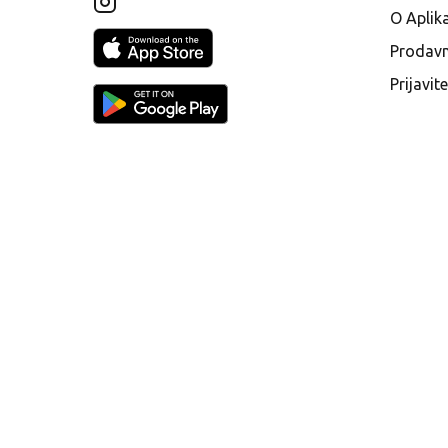
O Aplika
Prodavn
Prijavit