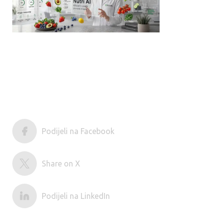
Podijeli na Facebook
Share on X
Podijeli na LinkedIn